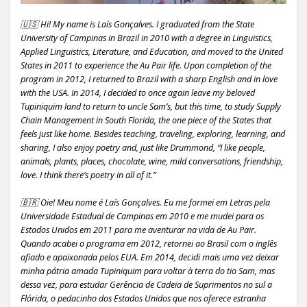
🇺🇸 Hi! My name is Laís Gonçalves. I graduated from the State
University of Campinas in Brazil in 2010 with a degree in Linguistics,
Applied Linguistics, Literature, and Education, and moved to the United
States in 2011 to experience the Au Pair life. Upon completion of the
program in 2012, I returned to Brazil with a sharp English and in love
with the USA. In 2014, I decided to once again leave my beloved
Tupiniquim land to return to uncle Sam’s, but this time, to study Supply
Chain Management in South Florida, the one piece of the States that
feels just like home. Besides teaching, traveling, exploring, learning, and
sharing, I also enjoy poetry and, just like Drummond, “I like people,
animals, plants, places, chocolate, wine, mild conversations, friendship,
love. I think there’s poetry in all of it.”
🇧🇷 Oie! Meu nome é Laís Gonçalves. Eu me formei em Letras pela
Universidade Estadual de Campinas em 2010 e me mudei para os
Estados Unidos em 2011 para me aventurar na vida de Au Pair.
Quando acabei o programa em 2012, retornei ao Brasil com o inglês
afiado e apaixonada pelos EUA. Em 2014, decidi mais uma vez deixar
minha pátria amada Tupiniquim para voltar à terra do tio Sam, mas
dessa vez, para estudar Gerência de Cadeia de Suprimentos no sul a
Flórida, o pedacinho dos Estados Unidos que nos oferece estranha