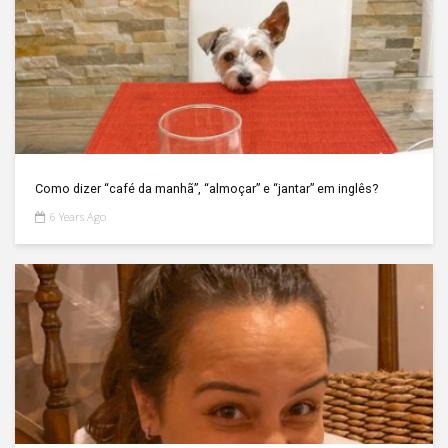
Como dizer “café da manhã”, “almoçar” e “jantar” em inglês?
6 Years Ago