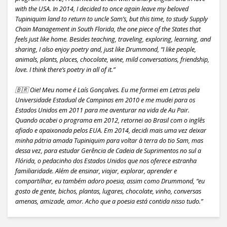
with the USA. In 2014, I decided to once again leave my beloved
Tupiniquim land to return to uncle Sam’s, but this time, to study Supply
Chain Management in South Florida, the one piece of the States that
feels just like home. Besides teaching, traveling, exploring, learning, and
sharing, I also enjoy poetry and, just like Drummond, “I like people,
animals, plants, places, chocolate, wine, mild conversations, friendship,
love. I think there’s poetry in all of it.”
🇧🇷 Oie! Meu nome é Laís Gonçalves. Eu me formei em Letras pela
Universidade Estadual de Campinas em 2010 e me mudei para os
Estados Unidos em 2011 para me aventurar na vida de Au Pair.
Quando acabei o programa em 2012, retornei ao Brasil com o inglês
afiado e apaixonada pelos EUA. Em 2014, decidi mais uma vez deixar
minha pátria amada Tupiniquim para voltar à terra do tio Sam, mas
dessa vez, para estudar Gerência de Cadeia de Suprimentos no sul a
Flórida, o pedacinho dos Estados Unidos que nos oferece estranha
familiaridade. Além de ensinar, viajar, explorar, aprender e
compartilhar, eu também adoro poesia, assim como Drummond, “eu
gosto de gente, bichos, plantas, lugares, chocolate, vinho, conversas
amenas, amizade, amor. Acho que a poesia está contida nisso tudo.”