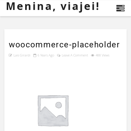
Menina, viajei!
woocommerce-placeholder
Lais Girardi
6 Years Ago
Leave A Comment
488 Views