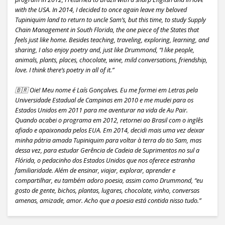
with the USA. In 2014, I decided to once again leave my beloved
Tupiniquim land to return to uncle Sam’s, but this time, to study Supply
Chain Management in South Florida, the one piece of the States that
feels just like home. Besides teaching, traveling, exploring, learning, and
sharing, I also enjoy poetry and, just like Drummond, “I like people,
animals, plants, places, chocolate, wine, mild conversations, friendship,
love. I think there’s poetry in all of it.”
🇧🇷 Oie! Meu nome é Laís Gonçalves. Eu me formei em Letras pela
Universidade Estadual de Campinas em 2010 e me mudei para os
Estados Unidos em 2011 para me aventurar na vida de Au Pair.
Quando acabei o programa em 2012, retornei ao Brasil com o inglês
afiado e apaixonada pelos EUA. Em 2014, decidi mais uma vez deixar
minha pátria amada Tupiniquim para voltar à terra do tio Sam, mas
dessa vez, para estudar Gerência de Cadeia de Suprimentos no sul a
Flórida, o pedacinho dos Estados Unidos que nos oferece estranha
familiaridade. Além de ensinar, viajar, explorar, aprender e
compartilhar, eu também adoro poesia, assim como Drummond, “eu
gosto de gente, bichos, plantas, lugares, chocolate, vinho, conversas
amenas, amizade, amor. Acho que a poesia está contida nisso tudo.”