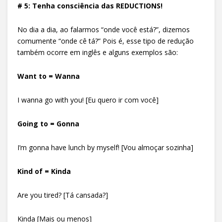
# 5: Tenha consciência das REDUCTIONS!
No dia a dia, ao falarmos “onde você está?”, dizemos
comumente “onde cê tá?” Pois é, esse tipo de redução
também ocorre em inglês e alguns exemplos são:
Want to = Wanna
I wanna go with you! [Eu quero ir com você]
Going to = Gonna
I’m gonna have lunch by myself! [Vou almoçar sozinha]
Kind of = Kinda
Are you tired? [Tá cansada?]
Kinda [Mais ou menos]