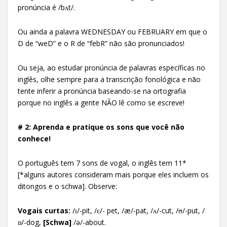
pronúncia é /bʌt/.
Ou ainda a palavra WEDNESDAY ou FEBRUARY em que o
D de “weD” e o R de “febR” não são pronunciados!
Ou seja, ao estudar pronúncia de palavras específicas no
inglês, olhe sempre para a transcrição fonológica e não
tente inferir a pronúncia baseando-se na ortografia
porque no inglês a gente NÃO lê como se escreve!
# 2: Aprenda e pratique os sons que você não
conhece!
O português tem 7 sons de vogal, o inglês tem 11*
[*alguns autores consideram mais porque eles incluem os
ditongos e o schwa]. Observe:
Vogais curtas:
/ɪ/-pit, /ɛ/- pet, /æ/-pat, /ʌ/-cut, /ʊ/-put, /
ɒ/-dog,
[Schwa]
/ə/-about.