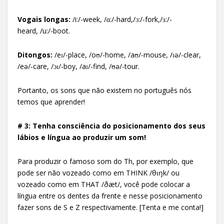
Vogais longas:
/i:/-week, /ɑ:/-hard,/
ɔ:/-fork,/ɜ:/-
heard, /u:/-
boot.
Ditongos:
/eɪ/-place, /oʊ/-home, /aʊ/-mouse, /ɪə/-clear,
/eə/-care, /ɔɪ/-boy, /aɪ/-find, /ʊə/-tour.
Portanto, os sons que não existem no português nós
temos que aprender!
# 3: Tenha consciência do posicionamento dos seus
lábios e língua ao produzir um som!
Para produzir o famoso som do Th, por exemplo, que
pode ser não vozeado como em THINK /θɪŋk/ ou
vozeado como em THAT /ðæt/, você pode colocar a
língua entre os dentes da frente e nesse posicionamento
fazer sons de S e Z respectivamente. [Tenta e me conta!]