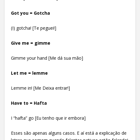
Got you = Gotcha
(I) gotcha! [Te peguei!]
Give me = gimme
Gimme your hand [Me dá sua mão]
Let me = lemme
Lemme in! [Me Deixa entrar!]
Have to = Hafta
I “hafta” go [Eu tenho que ir embora]
Esses são apenas alguns casos. E aí está a explicação de