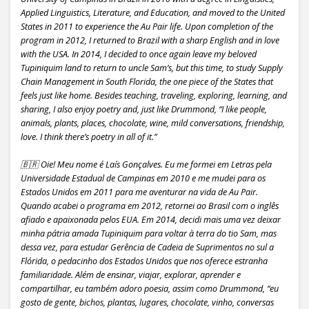
Applied Linguistics, Literature, and Education, and moved to the United
States in 2011 to experience the Au Pair life. Upon completion of the
program in 2012, I returned to Brazil with a sharp English and in love
with the USA. In 2014, I decided to once again leave my beloved
Tupiniquim land to return to uncle Sam’s, but this time, to study Supply
Chain Management in South Florida, the one piece of the States that
feels just like home. Besides teaching, traveling, exploring, learning, and
sharing, I also enjoy poetry and, just like Drummond, “I like people,
animals, plants, places, chocolate, wine, mild conversations, friendship,
love. I think there’s poetry in all of it.”
🇧🇷 Oie! Meu nome é Laís Gonçalves. Eu me formei em Letras pela
Universidade Estadual de Campinas em 2010 e me mudei para os
Estados Unidos em 2011 para me aventurar na vida de Au Pair.
Quando acabei o programa em 2012, retornei ao Brasil com o inglês
afiado e apaixonada pelos EUA. Em 2014, decidi mais uma vez deixar
minha pátria amada Tupiniquim para voltar à terra do tio Sam, mas
dessa vez, para estudar Gerência de Cadeia de Suprimentos no sul a
Flórida, o pedacinho dos Estados Unidos que nos oferece estranha
familiaridade. Além de ensinar, viajar, explorar, aprender e
compartilhar, eu também adoro poesia, assim como Drummond, “eu
gosto de gente, bichos, plantas, lugares, chocolate, vinho, conversas