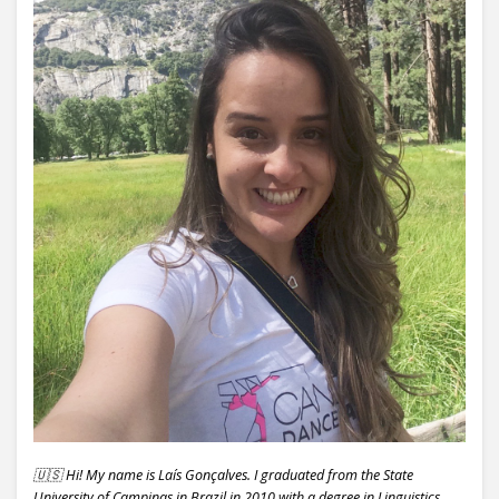
🇺🇸 Hi! My name is Laís Gonçalves. I graduated from the State
University of Campinas in Brazil in 2010 with a degree in Linguistics,