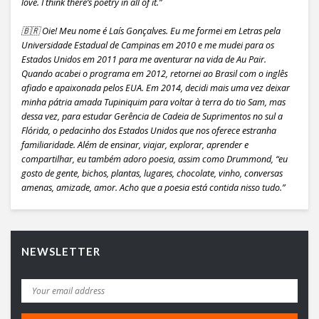
love. I think there’s poetry in all of it.”
🇧🇷 Oie! Meu nome é Laís Gonçalves. Eu me formei em Letras pela
Universidade Estadual de Campinas em 2010 e me mudei para os
Estados Unidos em 2011 para me aventurar na vida de Au Pair.
Quando acabei o programa em 2012, retornei ao Brasil com o inglês
afiado e apaixonada pelos EUA. Em 2014, decidi mais uma vez deixar
minha pátria amada Tupiniquim para voltar à terra do tio Sam, mas
dessa vez, para estudar Gerência de Cadeia de Suprimentos no sul a
Flórida, o pedacinho dos Estados Unidos que nos oferece estranha
familiaridade. Além de ensinar, viajar, explorar, aprender e
compartilhar, eu também adoro poesia, assim como Drummond, “eu
gosto de gente, bichos, plantas, lugares, chocolate, vinho, conversas
amenas, amizade, amor. Acho que a poesia está contida nisso tudo.”
NEWSLETTER