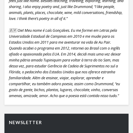
feels just like home. Besides teaching, traveling, exploring, learning, and
sharing, I also enjoy poetry and, just like Drummond, “I like people,
animals, plants, places, chocolate, wine, mild conversations, friendship,
love. I think there’s poetry in all of it.”
🇧🇷 Oie! Meu nome é Laís Gonçalves. Eu me formei em Letras pela
Universidade Estadual de Campinas em 2010 e me mudei para os
Estados Unidos em 2011 para me aventurar na vida de Au Pair.
Quando acabei o programa em 2012, retornei ao Brasil com o inglês
afiado e apaixonada pelos EUA. Em 2014, decidi mais uma vez deixar
minha pátria amada Tupiniquim para voltar à terra do tio Sam, mas
dessa vez, para estudar Gerência de Cadeia de Suprimentos no sul a
Flórida, o pedacinho dos Estados Unidos que nos oferece estranha
familiaridade. Além de ensinar, viajar, explorar, aprender e
compartilhar, eu também adoro poesia, assim como Drummond, “eu
gosto de gente, bichos, plantas, lugares, chocolate, vinho, conversas
amenas, amizade, amor. Acho que a poesia está contida nisso tudo.”
NEWSLETTER