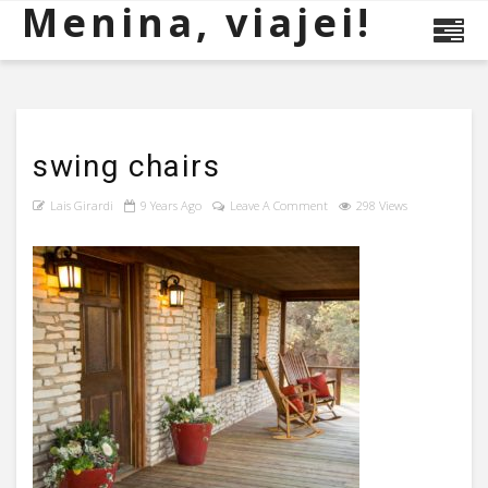
Menina, viajei!
swing chairs
Lais Girardi
9 Years Ago
Leave A Comment
298 Views