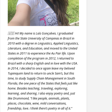
🇺🇸 Hi! My name is Laís Gonçalves. I graduated
from the State University of Campinas in Brazil in
2010 with a degree in Linguistics, Applied Linguistics,
Literature, and Education, and moved to the United
States in 2011 to experience the Au Pair life. Upon
completion of the program in 2012, I returned to
Brazil with a sharp English and in love with the USA.
In 2014, I decided to once again leave my beloved
Tupiniquim land to return to uncle Sam’s, but this
time, to study Supply Chain Management in South
Florida, the one piece of the States that feels just like
home. Besides teaching, traveling, exploring,
learning, and sharing, I also enjoy poetry and, just
like Drummond, “I like people, animals, plants,
places, chocolate, wine, mild conversations,
friendship, love. I think there’s poetry in all of it.”