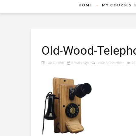
HOME
MY COURSES
Old-Wood-Teleph
Lais Girardi
6 Years Ago
Leave A Comment
26