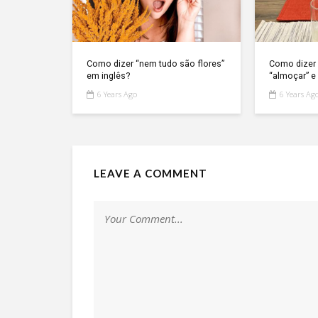
Como dizer “nem tudo são flores”
Como dizer 
em inglês?
“almoçar” e 
6 Years Ago
6 Years Ag
LEAVE A COMMENT