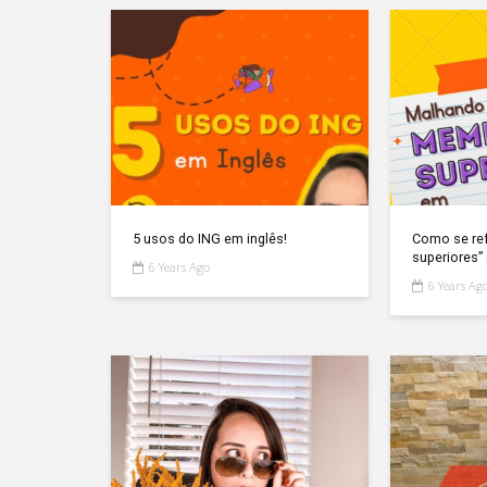
5 usos do ING em inglês!
Como se re
superiores”
6 Years Ago
6 Years Ag