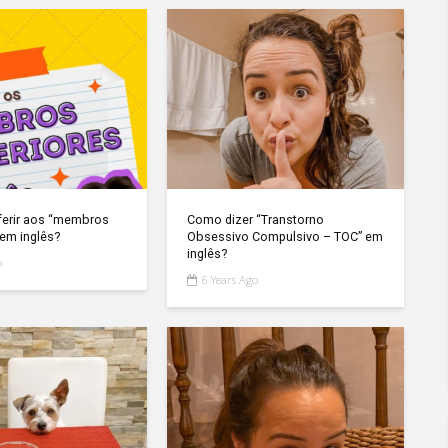
ferir aos “membros
Como dizer “Transtorno
 em inglês?
Obsessivo Compulsivo – TOC” em
inglês?
o
6 Years Ago