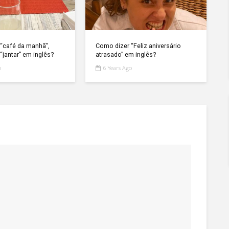
“café da manhã”,
Como dizer “Feliz aniversário
“jantar” em inglês?
atrasado” em inglês?
o
6 Years Ago