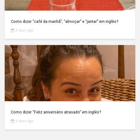
Como dizer “café da manhã”, “almoçar” e “jantar” em inglês?
9 Years Ago
Como dizer “Feliz aniversário atrasado” em inglês?
9 Years Ago