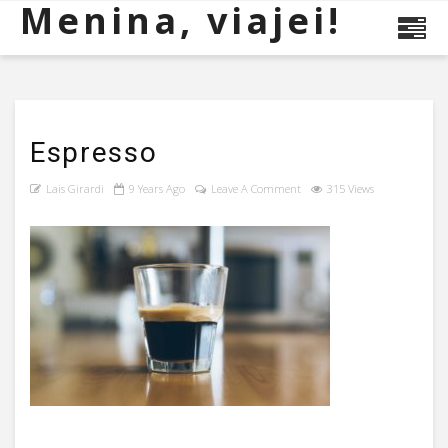
Menina, viajei!
Espresso
Lais Girardi
9 Years Ago
Leave A Comment
315 Views