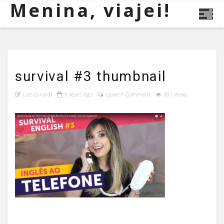
Menina, viajei!
survival #3 thumbnail
Lais Girardi
9 Years Ago
Leave A Comment
381 Views