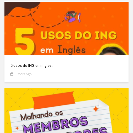
5 usos do ING em inglês!
9 Years Ago