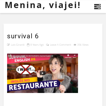
Menina, viajei!
survival 6
Lais Girardi
8 Years Ago
Leave A Comment
356 Views