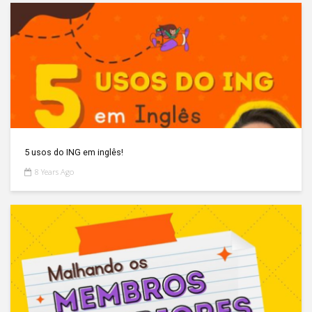
5 usos do ING em inglês!
8 Years Ago