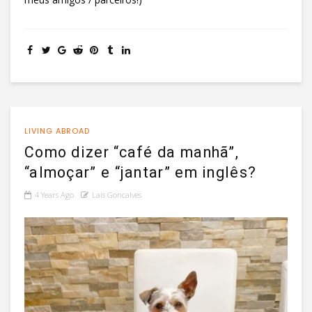
LIVING ABROAD
Como dizer “café da manhã”,
“almoçar” e “jantar” em inglês?
4 Years Ago
Lais Goncalves