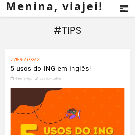
Menina, viajei!
#TIPS
LIVING ABROAD
5 usos do ING em inglês!
4 Years Ago
Lais Goncalves