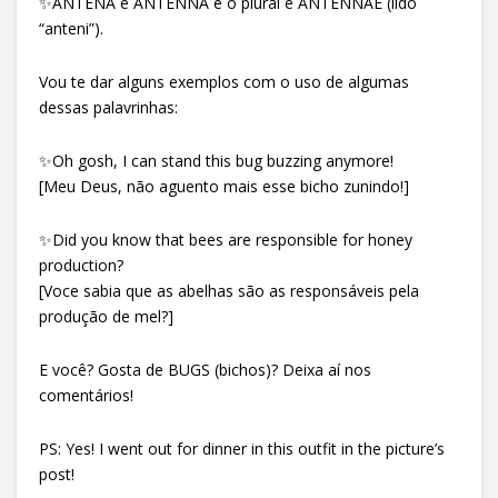
✨ANTENA é ANTENNA e o plural é ANTENNAE (lido
“anteni”).
Vou te dar alguns exemplos com o uso de algumas
dessas palavrinhas:
✨Oh gosh, I can stand this bug buzzing anymore!
[Meu Deus, não aguento mais esse bicho zunindo!]
✨Did you know that bees are responsible for honey
production?
[Voce sabia que as abelhas são as responsáveis pela
produção de mel?]
E você? Gosta de BUGS (bichos)? Deixa aí nos
comentários!
PS: Yes! I went out for dinner in this outfit in the picture’s
post!