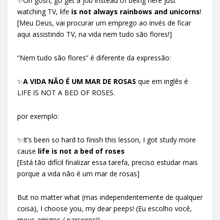
✨Oh gosh, go get a job instead of being here just
watching TV, life
is not always rainbows and unicorns
!
[Meu Deus, vai procurar um emprego ao invés de ficar
aqui assistindo TV, na vida nem tudo são flores!]
“Nem tudo são flores” é diferente da expressão:
✨
A VIDA NÃO É UM MAR DE ROSAS
que em inglês é
LIFE IS NOT A BED OF ROSES.
por exemplo:
✨It’s been so hard to finish this lesson, I got study more
cause
life is not a bed of roses
[Está tão difícil finalizar essa tarefa, preciso estudar mais
porque a vida não é um mar de rosas]
But no matter what (mas independentemente de qualquer
coisa), I choose you, my dear peeps! (Eu escolho você,
meus amigos / parceiros!)