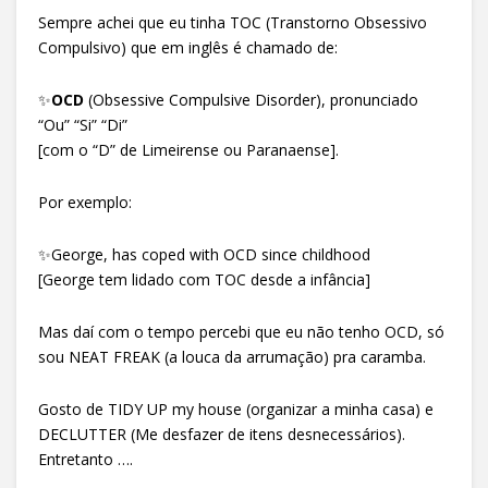
Sempre achei que eu tinha TOC (Transtorno Obsessivo
Compulsivo) que em inglês é chamado de:
✨
OCD
(Obsessive Compulsive Disorder), pronunciado
“Ou” “Si” “Di”
[com o “D” de Limeirense ou Paranaense].
Por exemplo:
✨George, has coped with OCD since childhood
[George tem lidado com TOC desde a infância]
Mas daí com o tempo percebi que eu não tenho OCD, só
sou NEAT FREAK (a louca da arrumação) pra caramba.
Gosto de TIDY UP my house (organizar a minha casa) e
DECLUTTER (Me desfazer de itens desnecessários).
Entretanto ….