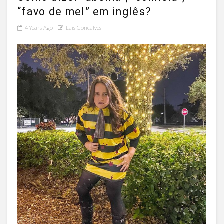
“favo de mel” em inglês?
4 Years Ago
Lais Goncalves