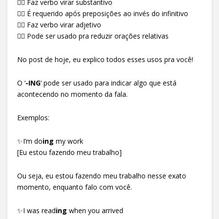
👉🏻 Faz verbo virar substantivo
👉🏻 É requerido após preposições ao invés do infinitivo
👉🏻 Faz verbo virar adjetivo
👉🏻 Pode ser usado pra reduzir orações relativas
No post de hoje, eu explico todos esses usos pra você!
O ‘
-ING
‘ pode ser usado para indicar algo que está
acontecendo no momento da fala.
Exemplos:
✨I’m do
ing
my work
[Eu estou fazendo meu trabalho]
Ou seja, eu estou fazendo meu trabalho nesse exato
momento, enquanto falo com você.
✨I was read
ing
when you arrived