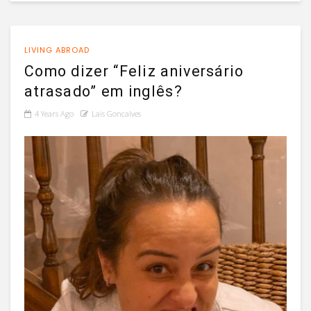
LIVING ABROAD
Como dizer “Feliz aniversário
atrasado” em inglês?
4 Years Ago
Lais Goncalves