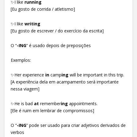
✨I like
running
[Eu gosto de corrida / atletismo]
✨I like
writing
[Eu gosto de escrever / do exercício da escrita]
O “
-ING
” é usado depois de preposições
Exemplos:
✨Her experience
in
camp
ing
will be important in this trip.
[A experiência dela em acampamento será importante
nessa viagem]
✨He is bad
at
remember
ing
appointments.
[Ele é ruim em lembrar de compromissos]
O “
-ING
” pode ser usado para criar adjetivos derivados de
verbos