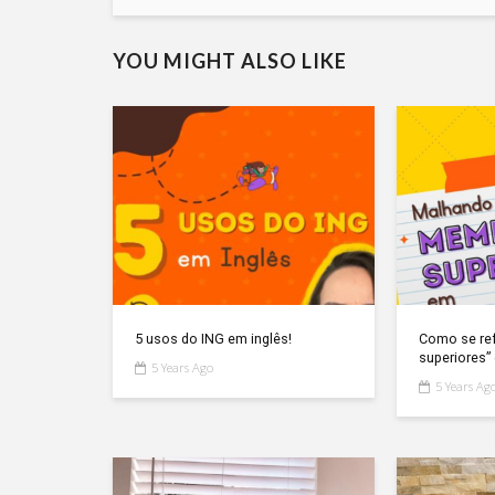
YOU MIGHT ALSO LIKE
5 usos do ING em inglês!
Como se re
superiores”
5 Years Ago
5 Years Ag