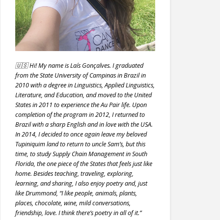
🇺🇸 Hi! My name is Laís Gonçalves. I graduated
from the State University of Campinas in Brazil in
2010 with a degree in Linguistics, Applied Linguistics,
Literature, and Education, and moved to the United
States in 2011 to experience the Au Pair life. Upon
completion of the program in 2012, I returned to
Brazil with a sharp English and in love with the USA.
In 2014, I decided to once again leave my beloved
Tupiniquim land to return to uncle Sam’s, but this
time, to study Supply Chain Management in South
Florida, the one piece of the States that feels just like
home. Besides teaching, traveling, exploring,
learning, and sharing, I also enjoy poetry and, just
like Drummond, “I like people, animals, plants,
places, chocolate, wine, mild conversations,
friendship, love. I think there’s poetry in all of it.”