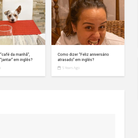
“café da manhã”,
Como dizer “Feliz aniversário
“jantar” em inglês?
atrasado” em inglês?
o
5 Years Ago