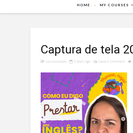
HOME
MY COURSES
Captura de tela 
Lais Goncalves
5 Years Ago
Leave A Comment