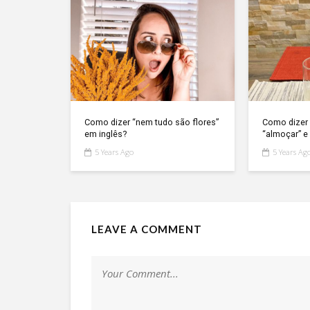
Como dizer “nem tudo são flores”
Como dizer 
em inglês?
“almoçar” e 
5 Years Ago
5 Years Ag
LEAVE A COMMENT