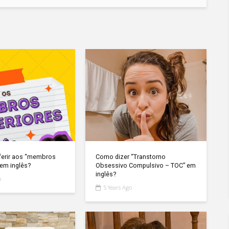
ferir aos “membros
Como dizer “Transtorno
 em inglês?
Obsessivo Compulsivo – TOC” em
inglês?
o
5 Years Ago