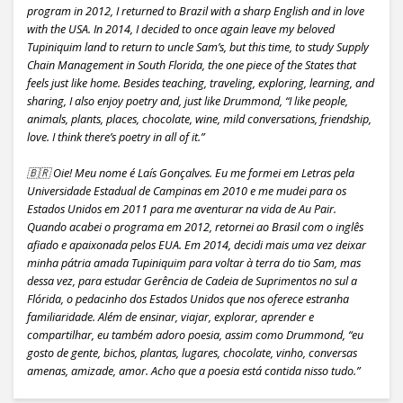
program in 2012, I returned to Brazil with a sharp English and in love
with the USA. In 2014, I decided to once again leave my beloved
Tupiniquim land to return to uncle Sam’s, but this time, to study Supply
Chain Management in South Florida, the one piece of the States that
feels just like home. Besides teaching, traveling, exploring, learning, and
sharing, I also enjoy poetry and, just like Drummond, “I like people,
animals, plants, places, chocolate, wine, mild conversations, friendship,
love. I think there’s poetry in all of it.”
🇧🇷 Oie! Meu nome é Laís Gonçalves. Eu me formei em Letras pela
Universidade Estadual de Campinas em 2010 e me mudei para os
Estados Unidos em 2011 para me aventurar na vida de Au Pair.
Quando acabei o programa em 2012, retornei ao Brasil com o inglês
afiado e apaixonada pelos EUA. Em 2014, decidi mais uma vez deixar
minha pátria amada Tupiniquim para voltar à terra do tio Sam, mas
dessa vez, para estudar Gerência de Cadeia de Suprimentos no sul a
Flórida, o pedacinho dos Estados Unidos que nos oferece estranha
familiaridade. Além de ensinar, viajar, explorar, aprender e
compartilhar, eu também adoro poesia, assim como Drummond, “eu
gosto de gente, bichos, plantas, lugares, chocolate, vinho, conversas
amenas, amizade, amor. Acho que a poesia está contida nisso tudo.”