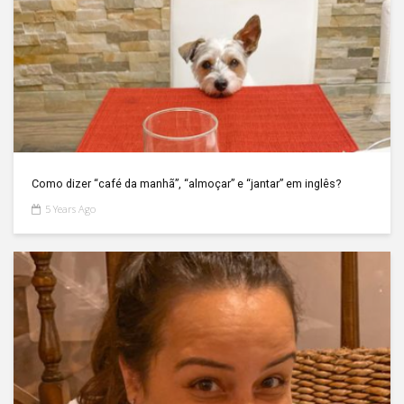
Como dizer “café da manhã”, “almoçar” e “jantar” em inglês?
5 Years Ago