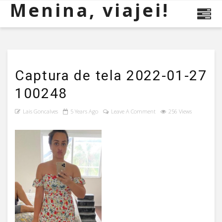
Menina, viajei!
Captura de tela 2022-01-27
100248
Lais Goncalves
5 Years Ago
Leave A Comment
256 Views