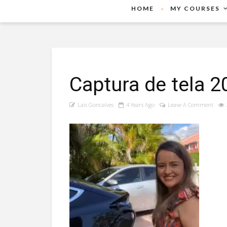
HOME
MY COURSES
Captura de tela 
Lais Goncalves
4 Years Ago
Leave A Comment