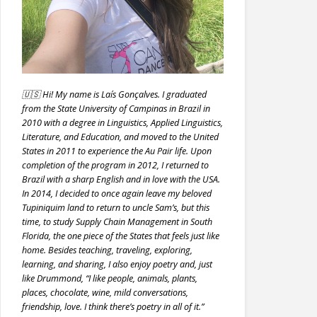
🇺🇸 Hi! My name is Laís Gonçalves. I graduated
from the State University of Campinas in Brazil in
2010 with a degree in Linguistics, Applied Linguistics,
Literature, and Education, and moved to the United
States in 2011 to experience the Au Pair life. Upon
completion of the program in 2012, I returned to
Brazil with a sharp English and in love with the USA.
In 2014, I decided to once again leave my beloved
Tupiniquim land to return to uncle Sam’s, but this
time, to study Supply Chain Management in South
Florida, the one piece of the States that feels just like
home. Besides teaching, traveling, exploring,
learning, and sharing, I also enjoy poetry and, just
like Drummond, “I like people, animals, plants,
places, chocolate, wine, mild conversations,
friendship, love. I think there’s poetry in all of it.”