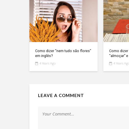
Como dizer “nem tudo são flores”
Como dizer 
em inglês?
“almoçar” e 
4 Years Ago
4 Years Ag
LEAVE A COMMENT