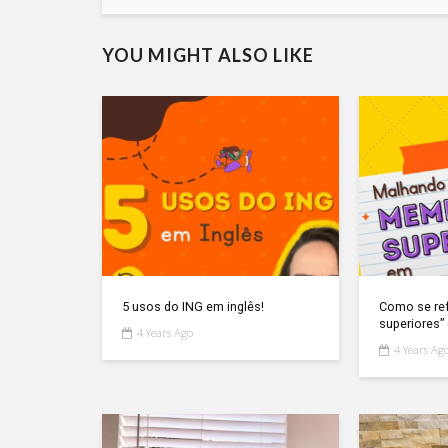
YOU MIGHT ALSO LIKE
5 usos do ING em inglês!
Como se re
superiores”
4 Years Ago
4 Years Ag