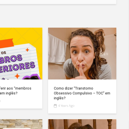
ferir aos “membros
Como dizer “Transtorno
 em inglês?
Obsessivo Compulsivo – TOC” em
inglês?
o
4 Years Ago