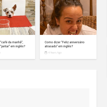
“café da manhã”,
Como dizer “Feliz aniversário
“jantar” em inglês?
atrasado” em inglês?
o
4 Years Ago