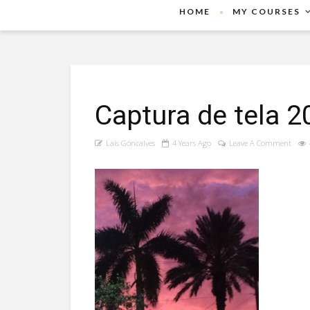
HOME
MY COURSES
Captura de tela 
Lais Goncalves
4 Years Ago
Leave A Comment