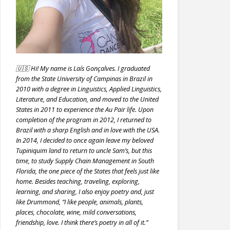
🇺🇸 Hi! My name is Laís Gonçalves. I graduated
from the State University of Campinas in Brazil in
2010 with a degree in Linguistics, Applied Linguistics,
Literature, and Education, and moved to the United
States in 2011 to experience the Au Pair life. Upon
completion of the program in 2012, I returned to
Brazil with a sharp English and in love with the USA.
In 2014, I decided to once again leave my beloved
Tupiniquim land to return to uncle Sam’s, but this
time, to study Supply Chain Management in South
Florida, the one piece of the States that feels just like
home. Besides teaching, traveling, exploring,
learning, and sharing, I also enjoy poetry and, just
like Drummond, “I like people, animals, plants,
places, chocolate, wine, mild conversations,
friendship, love. I think there’s poetry in all of it.”