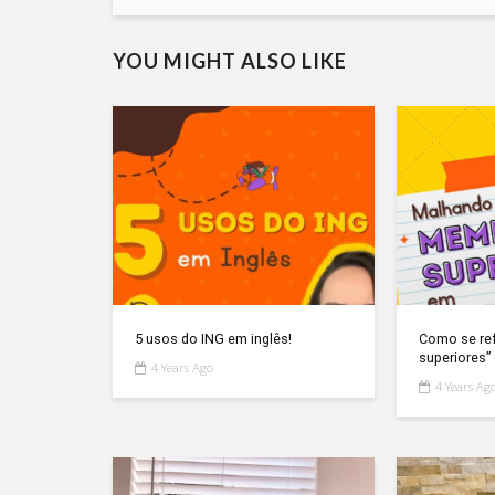
YOU MIGHT ALSO LIKE
5 usos do ING em inglês!
Como se re
superiores”
4 Years Ago
4 Years Ag