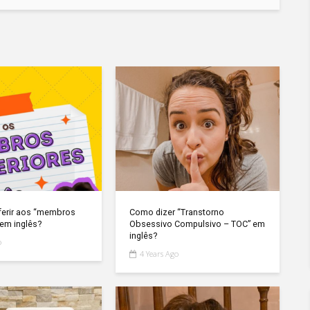
ferir aos “membros
Como dizer “Transtorno
 em inglês?
Obsessivo Compulsivo – TOC” em
inglês?
o
4 Years Ago