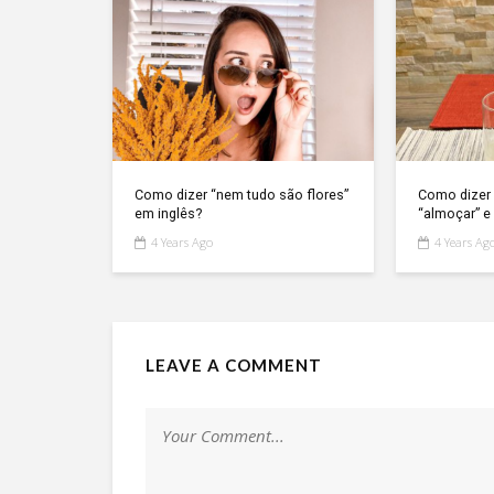
Como dizer “nem tudo são flores”
Como dizer 
em inglês?
“almoçar” e 
4 Years Ago
4 Years Ag
LEAVE A COMMENT