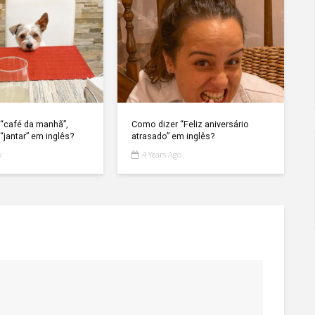
“café da manhã”,
Como dizer “Feliz aniversário
“jantar” em inglês?
atrasado” em inglês?
o
4 Years Ago