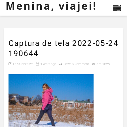
Menina, viajei!
Captura de tela 2022-05-24
190644
Lais Goncalves
4 Years Ago
Leave A Comment
276 Views