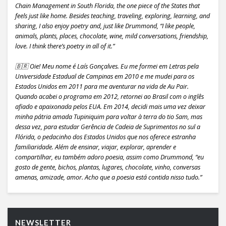
Chain Management in South Florida, the one piece of the States that
feels just like home. Besides teaching, traveling, exploring, learning, and
sharing, I also enjoy poetry and, just like Drummond, “I like people,
animals, plants, places, chocolate, wine, mild conversations, friendship,
love. I think there’s poetry in all of it.”
🇧🇷 Oie! Meu nome é Laís Gonçalves. Eu me formei em Letras pela
Universidade Estadual de Campinas em 2010 e me mudei para os
Estados Unidos em 2011 para me aventurar na vida de Au Pair.
Quando acabei o programa em 2012, retornei ao Brasil com o inglês
afiado e apaixonada pelos EUA. Em 2014, decidi mais uma vez deixar
minha pátria amada Tupiniquim para voltar à terra do tio Sam, mas
dessa vez, para estudar Gerência de Cadeia de Suprimentos no sul a
Flórida, o pedacinho dos Estados Unidos que nos oferece estranha
familiaridade. Além de ensinar, viajar, explorar, aprender e
compartilhar, eu também adoro poesia, assim como Drummond, “eu
gosto de gente, bichos, plantas, lugares, chocolate, vinho, conversas
amenas, amizade, amor. Acho que a poesia está contida nisso tudo.”
NEWSLETTER