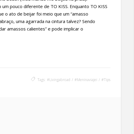
um pouco diferente de TO KISS. Enquanto TO KISS
e o ato de beijar foi meio que um “amasso
abraço, uma agarrada na cintura talvez? Sendo
r amassos calientes” e pode implicar o
Tags:
#livingabroad
#meninaviajei
#tips