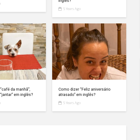
inglês?
o
5 Years Ago
“café da manhã”,
Como dizer “Feliz aniversário
“jantar” em inglês?
atrasado” em inglês?
o
5 Years Ago