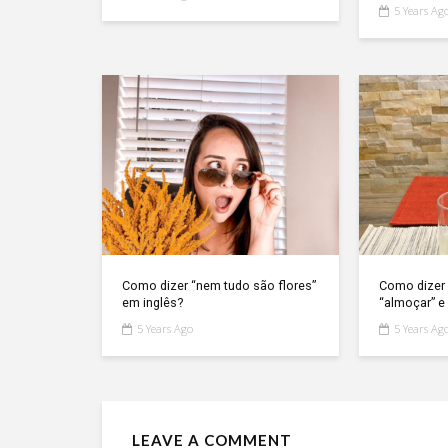
5 Years Ag
Como dizer “nem tudo são flores”
Como dizer 
em inglês?
“almoçar” e 
5 Years Ago
5 Years Ag
LEAVE A COMMENT