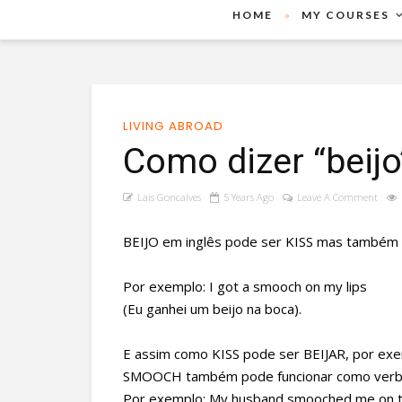
HOME
MY COURSES
LIVING ABROAD
Como dizer “beijo
Lais Goncalves
5 Years Ago
Leave A Comment
BEIJO em inglês pode ser KISS mas també
Por exemplo: I got a smooch on my lips
(Eu ganhei um beijo na boca).
E assim como KISS pode ser BEIJAR, por exempl
SMOOCH também pode funcionar como verb
Por exemplo: My husband smooched me on th