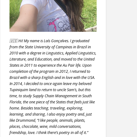
🇺🇸 Hi! My name is Laís Gonçalves. I graduated
from the State University of Campinas in Brazil in
2010 with a degree in Linguistics, Applied Linguistics,
Literature, and Education, and moved to the United
States in 2011 to experience the Au Pair life. Upon
completion of the program in 2012, I returned to
Brazil with a sharp English and in love with the USA.
In 2014, I decided to once again leave my beloved
Tupiniquim land to return to uncle Sam’s, but this
time, to study Supply Chain Management in South
Florida, the one piece of the States that feels just like
home. Besides teaching, traveling, exploring,
learning, and sharing, I also enjoy poetry and, just
like Drummond, “I like people, animals, plants,
places, chocolate, wine, mild conversations,
friendship, love. I think there’s poetry in all of it.”