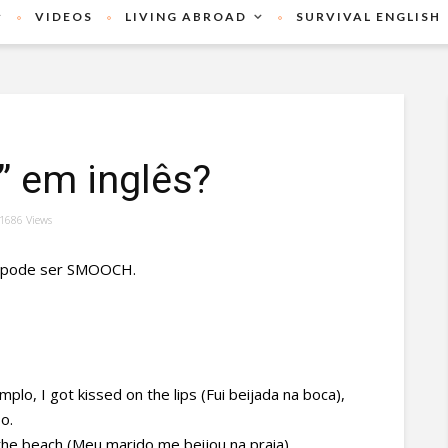
VIDEOS
LIVING ABROAD
SURVIVAL ENGLISH
” em inglês?
1686 Views
m pode ser SMOOCH.
o, I got kissed on the lips (Fui beijada na boca),
o.
e beach (Meu marido me beijou na praia).