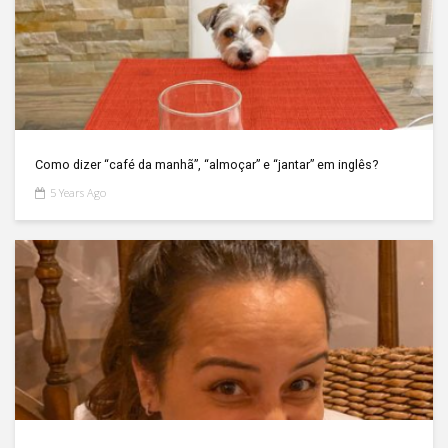
Como dizer “café da manhã”, “almoçar” e “jantar” em inglês?
5 Years Ago