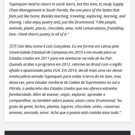
Tupiniquim land to return to uncle Sam’s, but this time, to study Supply
Chain Management in South Florida, the one piece of the States that
feels just like home. Besides teaching, traveling, exploring, learning, and
sharing, I also enjoy poetry and, just like Drummond, “I like people,
animals, plants, places, chocolate, wine, mild conversations, friendship,
love. I think there’s poetry in all of it.”
🇧🇷 Oie! Meu nome é Laís Gonçalves. Eu me formei em Letras pela
Universidade Estadual de Campinas em 2010 e me mudei para os
Estados Unidos em 2011 para me aventurar na vida de Au Pair.
Quando acabei o programa em 2012, retornei ao Brasil com o inglês
afiado e apaixonada pelos EUA. Em 2014, decidi mais uma vez deixar
minha pátria amada Tupiniquim para voltar à terra do tio Sam, mas
dessa vez, para estudar Gerência de Cadeia de Suprimentos no sul a
Flórida, o pedacinho dos Estados Unidos que nos oferece estranha
familiaridade. Além de ensinar, viajar, explorar, aprender e
compartilhar, eu também adoro poesia, assim como Drummond, “eu
gosto de gente, bichos, plantas, lugares, chocolate, vinho, conversas
amenas, amizade, amor. Acho que a poesia está contida nisso tudo.”