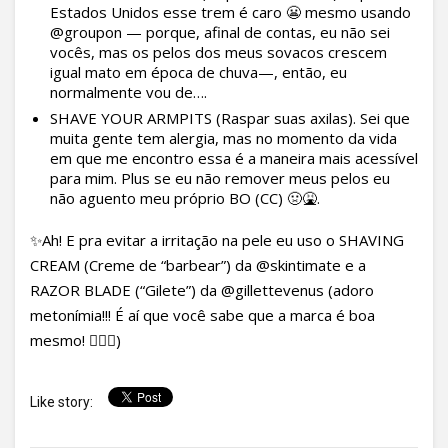
Estados Unidos esse trem é caro 😬 mesmo usando
@groupon — porque, afinal de contas, eu não sei
vocês, mas os pelos dos meus sovacos crescem
igual mato em época de chuva—, então, eu
normalmente vou de….
SHAVE YOUR ARMPITS (Raspar suas axilas). Sei que
muita gente tem alergia, mas no momento da vida
em que me encontro essa é a maneira mais acessível
para mim. Plus se eu não remover meus pelos eu
não aguento meu próprio BO (CC) 🤢🤮.
✨Ah! E pra evitar a irritação na pele eu uso o SHAVING
CREAM (Creme de “barbear”) da @skintimate e a
RAZOR BLADE (“Gilete”) da @gillettevenus (adoro
metonímia!!! É aí que você sabe que a marca é boa
mesmo! 💁🏻‍♀️)
Like story: