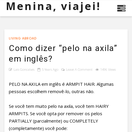
Menina, viajei!
LIVING ABROAD
Como dizer “pelo na axila”
em inglês?
Lais Goncalves
5 Years Ago
Leave A Comment
1496 Views
PELO NA AXILA em inglês é ARMPIT HAIR. Algumas
pessoas escolhem removê-lo, outras não.
Se você tem muito pelo na axila, você tem HAIRY
ARMPITS. Se você opta por remover os pelos
PARTIALLY (parcialmente) ou COMPLETELY
(completamente) você pode: