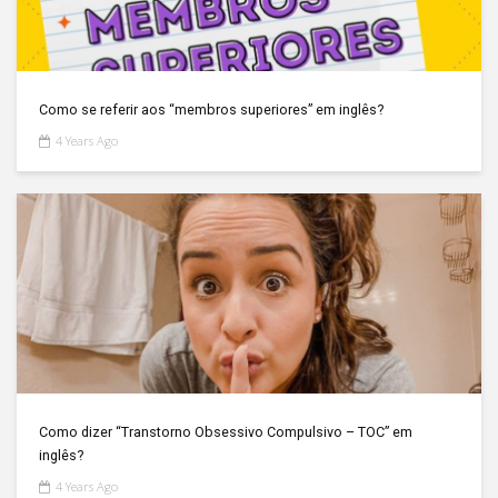
Como se referir aos “membros superiores” em inglês?
4 Years Ago
Como dizer “Transtorno Obsessivo Compulsivo – TOC” em
inglês?
4 Years Ago