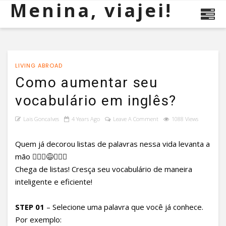
Menina, viajei!
LIVING ABROAD
Como aumentar seu
vocabulário em inglês?
Lais Goncalves
4 Years Ago
Leave A Comment
1088 Views
Quem já decorou listas de palavras nessa vida levanta a
mão 🙋🏻‍♀️😅🤦🏻‍♀️
Chega de listas! Cresça seu vocabulário de maneira
inteligente e eficiente!
STEP 01
– Selecione uma palavra que você já conhece.
Por exemplo: