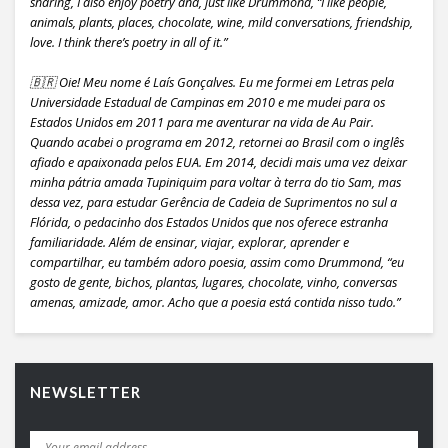
sharing, I also enjoy poetry and, just like Drummond, “I like people,
animals, plants, places, chocolate, wine, mild conversations, friendship,
love. I think there’s poetry in all of it.”
🇧🇷 Oie! Meu nome é Laís Gonçalves. Eu me formei em Letras pela
Universidade Estadual de Campinas em 2010 e me mudei para os
Estados Unidos em 2011 para me aventurar na vida de Au Pair.
Quando acabei o programa em 2012, retornei ao Brasil com o inglês
afiado e apaixonada pelos EUA. Em 2014, decidi mais uma vez deixar
minha pátria amada Tupiniquim para voltar à terra do tio Sam, mas
dessa vez, para estudar Gerência de Cadeia de Suprimentos no sul a
Flórida, o pedacinho dos Estados Unidos que nos oferece estranha
familiaridade. Além de ensinar, viajar, explorar, aprender e
compartilhar, eu também adoro poesia, assim como Drummond, “eu
gosto de gente, bichos, plantas, lugares, chocolate, vinho, conversas
amenas, amizade, amor. Acho que a poesia está contida nisso tudo.”
NEWSLETTER