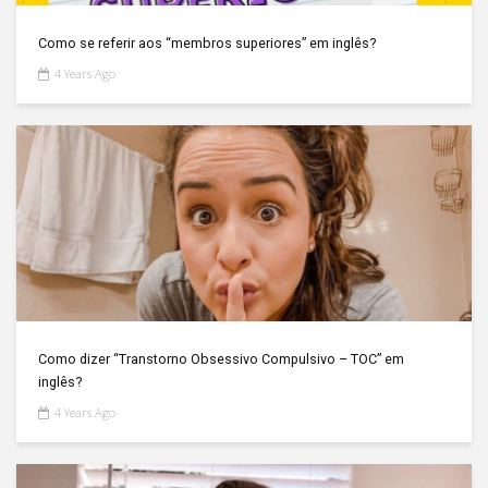
Como se referir aos “membros superiores” em inglês?
4 Years Ago
Como dizer “Transtorno Obsessivo Compulsivo – TOC” em
inglês?
4 Years Ago