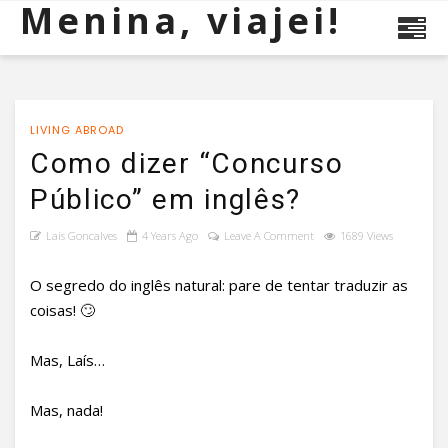
Menina, viajei!
LIVING ABROAD
Como dizer “Concurso
Público” em inglês?
Lais Goncalves
4 Years Ago
Leave A Comment
1689 Views
O segredo do inglês natural: pare de tentar traduzir as
coisas! 🙄
Mas, Laís…
Mas, nada!