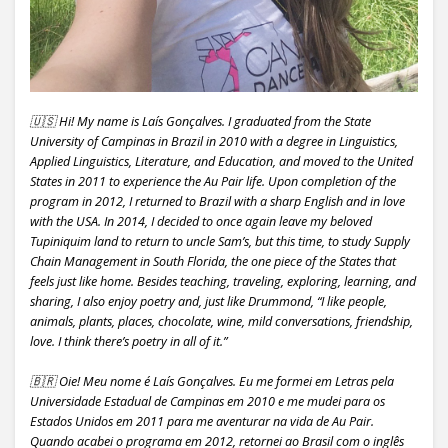
🇺🇸 Hi! My name is Laís Gonçalves. I graduated from the State
University of Campinas in Brazil in 2010 with a degree in Linguistics,
Applied Linguistics, Literature, and Education, and moved to the United
States in 2011 to experience the Au Pair life. Upon completion of the
program in 2012, I returned to Brazil with a sharp English and in love
with the USA. In 2014, I decided to once again leave my beloved
Tupiniquim land to return to uncle Sam’s, but this time, to study Supply
Chain Management in South Florida, the one piece of the States that
feels just like home. Besides teaching, traveling, exploring, learning, and
sharing, I also enjoy poetry and, just like Drummond, “I like people,
animals, plants, places, chocolate, wine, mild conversations, friendship,
love. I think there’s poetry in all of it.”
🇧🇷 Oie! Meu nome é Laís Gonçalves. Eu me formei em Letras pela
Universidade Estadual de Campinas em 2010 e me mudei para os
Estados Unidos em 2011 para me aventurar na vida de Au Pair.
Quando acabei o programa em 2012, retornei ao Brasil com o inglês