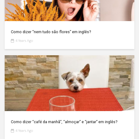
Como dizer “nem tudo são flores” em inglês?
4 Years Ago
Como dizer “café da manhã”, “almoçar” e “jantar” em inglês?
4 Years Ago