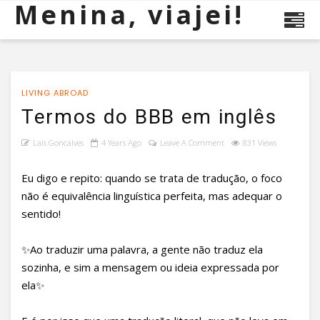
Menina, viajei!
LIVING ABROAD
Termos do BBB em inglês
Lais Goncalves
4 Years Ago
Leave A Comment
831 Views
Eu digo e repito: quando se trata de tradução, o foco
não é equivalência linguística perfeita, mas adequar o
sentido!
✨Ao traduzir uma palavra, a gente não traduz ela
sozinha, e sim a mensagem ou ideia expressada por
ela✨