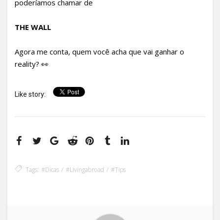
poderíamos chamar de
THE WALL
Agora me conta, quem você acha que vai ganhar o
reality? 👀
Like story:
Tags:
#dicas
#livingabroad
#tips