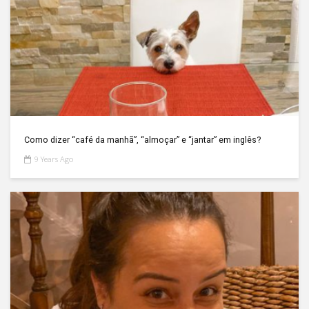
Como dizer “café da manhã”, “almoçar” e “jantar” em inglês?
9 Years Ago