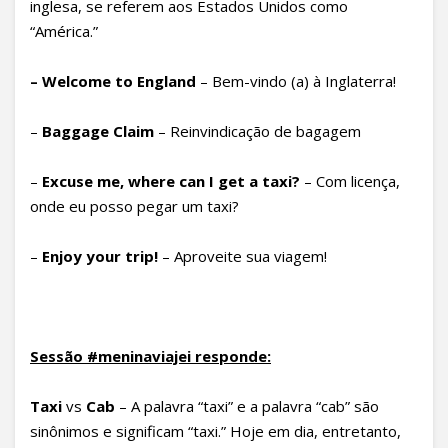
inglesa, se referem aos Estados Unidos como
“América.”
– Welcome to England
– Bem-vindo (a) à Inglaterra!
–
Baggage Claim
– Reinvindicação de bagagem
–
Excuse me, where can I get a taxi
?
– Com licença,
onde eu posso pegar um taxi?
–
Enjoy your trip!
– Aproveite sua viagem!
Sess
ão #meninaviajei responde
:
Taxi
vs
Cab
– A palavra “taxi” e a palavra “cab” são
sinônimos e significam “taxi.” Hoje em dia, entretanto,