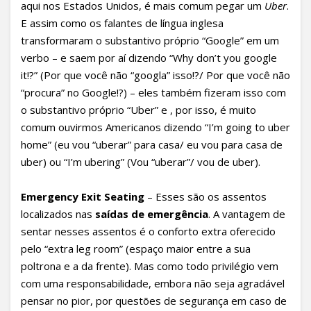
aqui nos Estados Unidos, é mais comum pegar um
Uber
.
E assim como os falantes de língua inglesa
transformaram o substantivo próprio “Google” em um
verbo – e saem por aí dizendo “Why don’t you google
it!?” (Por que você não “googla” isso!?/ Por que você não
“procura” no Google!?) – eles também fizeram isso com
o substantivo próprio “Uber” e , por isso, é muito
comum ouvirmos Americanos dizendo “I’m going to uber
home” (eu vou “uberar” para casa/ eu vou para casa de
uber) ou “I’m ubering” (Vou “uberar”/ vou de uber).
Emergency Exit Seating
– Esses são os assentos
localizados nas
saídas de emergência
. A vantagem de
sentar nesses assentos é o conforto extra oferecido
pelo “extra leg room” (espaço maior entre a sua
poltrona e a da frente). Mas como todo privilégio vem
com uma responsabilidade, embora não seja agradável
pensar no pior, por questões de segurança em caso de