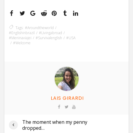
Tags:
#aroundtheworld
#englishinbrazil
#livingabroad
#meninaviajei
#survivalenglish
#USA
#welcome
LAIS GIRARDI
The moment when my penny
dropped…