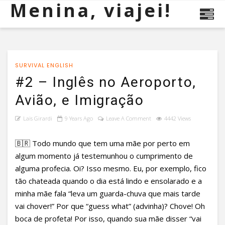
Menina, viajei!
SURVIVAL ENGLISH
#2 – Inglês no Aeroporto,
Avião, e Imigração
Lais Girardi
9 Years Ago
Leave A Comment
4442 Views
🇧🇷 Todo mundo que tem uma mãe por perto em
algum momento já testemunhou o cumprimento de
alguma profecia. Oi? Isso mesmo. Eu, por exemplo, fico
tão chateada quando o dia está lindo e ensolarado e a
minha mãe fala “leva um guarda-chuva que mais tarde
vai chover!” Por que “guess what” (advinha)? Chove! Oh
boca de profeta! Por isso, quando sua mãe disser “vai