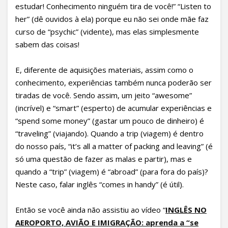
estudar! Conhecimento ninguém tira de você!” “Listen to
her” (dê ouvidos à ela) porque eu não sei onde mãe faz
curso de “psychic” (vidente), mas elas simplesmente
sabem das coisas!
E, diferente de aquisições materiais, assim como o
conhecimento, experiências também nunca poderão ser
tiradas de você. Sendo assim, um jeito “awesome”
(incrível) e “smart” (esperto) de acumular experiências e
“spend some money” (gastar um pouco de dinheiro) é
“traveling” (viajando). Quando a trip (viagem) é dentro
do nosso país, “it’s all a matter of packing and leaving” (é
só uma questão de fazer as malas e partir), mas e
quando a “trip” (viagem) é “abroad” (para fora do país)?
Neste caso, falar inglês “comes in handy” (é útil).
Então se você ainda não assistiu ao vídeo “
INGLÊS NO
AEROPORTO, AVIÃO E IMIGRAÇÃO: aprenda a “se